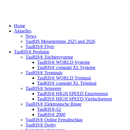
Home
Aktuelles
News
TauRIS Messetermine 2025 und 2026
TauRIS® Flyer
TauRIS® Produkte
TauRIS® Züchtersysteme
TauRIS® WORLD Systeme
TauRIS® compakt XL Systeme
TauRIS® Terminals
TauRIS® WORLD Terminal
TauRIS® compakt XL Terminal
TauRIS® Sensoren
TauRIS® HIGH SPEED Einzelsensor
TauRIS® HIGH SPEED Vierfachsensor
TauRIS® Elektronische Ringe
TauRIS®-S2
TauRIS® 2000
TauRIS® Online Fernabschlag
TauRIS® Derby