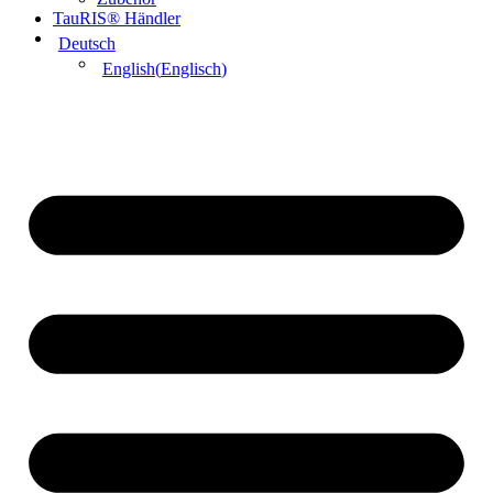
TauRIS® Händler
Deutsch
English
(
Englisch
)