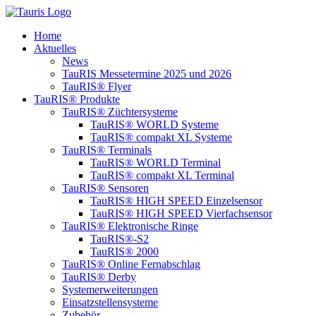
Inhalt
springen
Home
Aktuelles
News
TauRIS Messetermine 2025 und 2026
TauRIS® Flyer
TauRIS® Produkte
TauRIS® Züchtersysteme
TauRIS® WORLD Systeme
TauRIS® compakt XL Systeme
TauRIS® Terminals
TauRIS® WORLD Terminal
TauRIS® compakt XL Terminal
TauRIS® Sensoren
TauRIS® HIGH SPEED Einzelsensor
TauRIS® HIGH SPEED Vierfachsensor
TauRIS® Elektronische Ringe
TauRIS®-S2
TauRIS® 2000
TauRIS® Online Fernabschlag
TauRIS® Derby
Systemerweiterungen
Einsatzstellensysteme
Zubehör