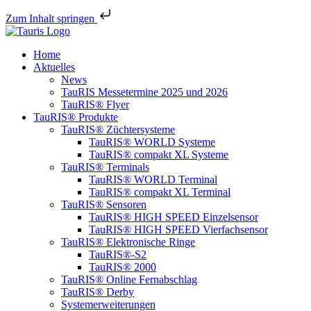
Zum Inhalt springen
Home
Aktuelles
News
TauRIS Messetermine 2025 und 2026
TauRIS® Flyer
TauRIS® Produkte
TauRIS® Züchtersysteme
TauRIS® WORLD Systeme
TauRIS® compakt XL Systeme
TauRIS® Terminals
TauRIS® WORLD Terminal
TauRIS® compakt XL Terminal
TauRIS® Sensoren
TauRIS® HIGH SPEED Einzelsensor
TauRIS® HIGH SPEED Vierfachsensor
TauRIS® Elektronische Ringe
TauRIS®-S2
TauRIS® 2000
TauRIS® Online Fernabschlag
TauRIS® Derby
Systemerweiterungen