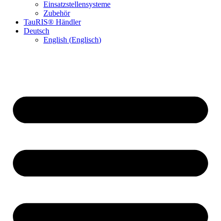
Einsatzstellensysteme
Zubehör
TauRIS® Händler
Deutsch
English
(
Englisch
)