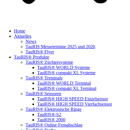
Home
Aktuelles
News
TauRIS Messetermine 2025 und 2026
TauRIS® Flyer
TauRIS® Produkte
TauRIS® Züchtersysteme
TauRIS® WORLD Systeme
TauRIS® compakt XL Systeme
TauRIS® Terminals
TauRIS® WORLD Terminal
TauRIS® compakt XL Terminal
TauRIS® Sensoren
TauRIS® HIGH SPEED Einzelsensor
TauRIS® HIGH SPEED Vierfachsensor
TauRIS® Elektronische Ringe
TauRIS®-S2
TauRIS® 2000
TauRIS® Online Fernabschlag