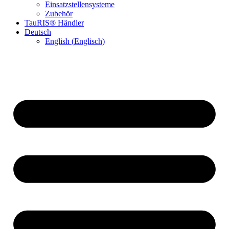
Einsatzstellensysteme
Zubehör
TauRIS® Händler
Deutsch
English
(
Englisch
)