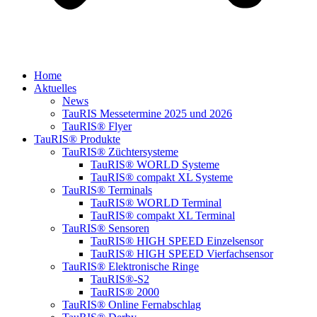
Home
Aktuelles
News
TauRIS Messetermine 2025 und 2026
TauRIS® Flyer
TauRIS® Produkte
TauRIS® Züchtersysteme
TauRIS® WORLD Systeme
TauRIS® compakt XL Systeme
TauRIS® Terminals
TauRIS® WORLD Terminal
TauRIS® compakt XL Terminal
TauRIS® Sensoren
TauRIS® HIGH SPEED Einzelsensor
TauRIS® HIGH SPEED Vierfachsensor
TauRIS® Elektronische Ringe
TauRIS®-S2
TauRIS® 2000
TauRIS® Online Fernabschlag