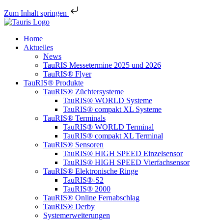
Zum Inhalt springen
Home
Aktuelles
News
TauRIS Messetermine 2025 und 2026
TauRIS® Flyer
TauRIS® Produkte
TauRIS® Züchtersysteme
TauRIS® WORLD Systeme
TauRIS® compakt XL Systeme
TauRIS® Terminals
TauRIS® WORLD Terminal
TauRIS® compakt XL Terminal
TauRIS® Sensoren
TauRIS® HIGH SPEED Einzelsensor
TauRIS® HIGH SPEED Vierfachsensor
TauRIS® Elektronische Ringe
TauRIS®-S2
TauRIS® 2000
TauRIS® Online Fernabschlag
TauRIS® Derby
Systemerweiterungen