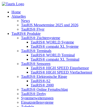
Home
Aktuelles
News
TauRIS Messetermine 2025 und 2026
TauRIS® Flyer
TauRIS® Produkte
TauRIS® Züchtersysteme
TauRIS® WORLD Systeme
TauRIS® compakt XL Systeme
TauRIS® Terminals
TauRIS® WORLD Terminal
TauRIS® compakt XL Terminal
TauRIS® Sensoren
TauRIS® HIGH SPEED Einzelsensor
TauRIS® HIGH SPEED Vierfachsensor
TauRIS® Elektronische Ringe
TauRIS®-S2
TauRIS® 2000
TauRIS® Online Fernabschlag
TauRIS® Derby
Systemerweiterungen
Einsatzstellensysteme
Zubehör