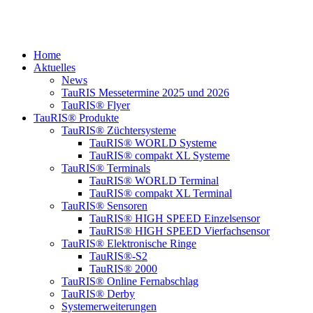
Home
Aktuelles
News
TauRIS Messetermine 2025 und 2026
TauRIS® Flyer
TauRIS® Produkte
TauRIS® Züchtersysteme
TauRIS® WORLD Systeme
TauRIS® compakt XL Systeme
TauRIS® Terminals
TauRIS® WORLD Terminal
TauRIS® compakt XL Terminal
TauRIS® Sensoren
TauRIS® HIGH SPEED Einzelsensor
TauRIS® HIGH SPEED Vierfachsensor
TauRIS® Elektronische Ringe
TauRIS®-S2
TauRIS® 2000
TauRIS® Online Fernabschlag
TauRIS® Derby
Systemerweiterungen