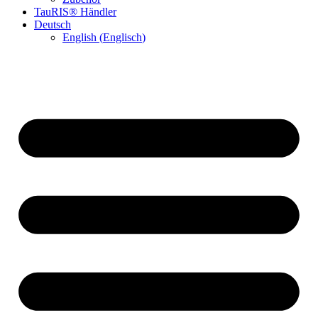
TauRIS® Händler
Deutsch
English
(
Englisch
)