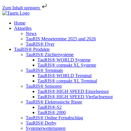
Zum Inhalt springen
Home
Aktuelles
News
TauRIS Messetermine 2025 und 2026
TauRIS® Flyer
TauRIS® Produkte
TauRIS® Züchtersysteme
TauRIS® WORLD Systeme
TauRIS® compakt XL Systeme
TauRIS® Terminals
TauRIS® WORLD Terminal
TauRIS® compakt XL Terminal
TauRIS® Sensoren
TauRIS® HIGH SPEED Einzelsensor
TauRIS® HIGH SPEED Vierfachsensor
TauRIS® Elektronische Ringe
TauRIS®-S2
TauRIS® 2000
TauRIS® Online Fernabschlag
TauRIS® Derby
Systemerweiterungen