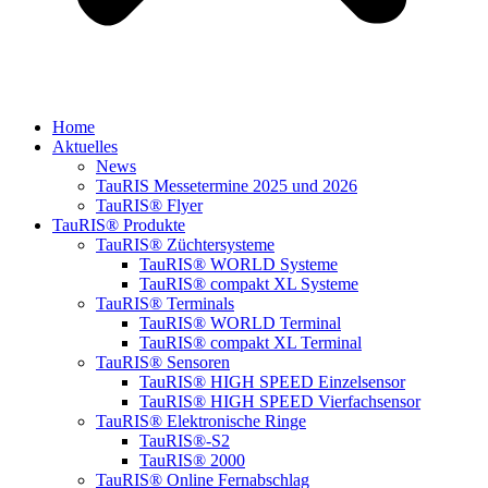
Home
Aktuelles
News
TauRIS Messetermine 2025 und 2026
TauRIS® Flyer
TauRIS® Produkte
TauRIS® Züchtersysteme
TauRIS® WORLD Systeme
TauRIS® compakt XL Systeme
TauRIS® Terminals
TauRIS® WORLD Terminal
TauRIS® compakt XL Terminal
TauRIS® Sensoren
TauRIS® HIGH SPEED Einzelsensor
TauRIS® HIGH SPEED Vierfachsensor
TauRIS® Elektronische Ringe
TauRIS®-S2
TauRIS® 2000
TauRIS® Online Fernabschlag