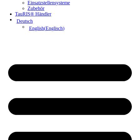
Einsatzstellensysteme
Zubehör
TauRIS® Händler
Deutsch
English
(
Englisch
)