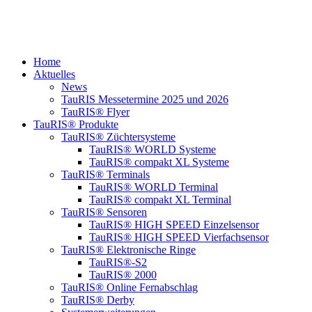
Home
Aktuelles
News
TauRIS Messetermine 2025 und 2026
TauRIS® Flyer
TauRIS® Produkte
TauRIS® Züchtersysteme
TauRIS® WORLD Systeme
TauRIS® compakt XL Systeme
TauRIS® Terminals
TauRIS® WORLD Terminal
TauRIS® compakt XL Terminal
TauRIS® Sensoren
TauRIS® HIGH SPEED Einzelsensor
TauRIS® HIGH SPEED Vierfachsensor
TauRIS® Elektronische Ringe
TauRIS®-S2
TauRIS® 2000
TauRIS® Online Fernabschlag
TauRIS® Derby