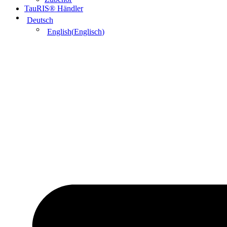
TauRIS® Händler
Deutsch
English
(
Englisch
)