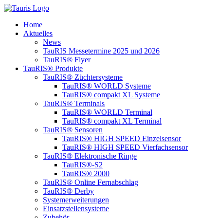
Inhalt
springen
Home
Aktuelles
News
TauRIS Messetermine 2025 und 2026
TauRIS® Flyer
TauRIS® Produkte
TauRIS® Züchtersysteme
TauRIS® WORLD Systeme
TauRIS® compakt XL Systeme
TauRIS® Terminals
TauRIS® WORLD Terminal
TauRIS® compakt XL Terminal
TauRIS® Sensoren
TauRIS® HIGH SPEED Einzelsensor
TauRIS® HIGH SPEED Vierfachsensor
TauRIS® Elektronische Ringe
TauRIS®-S2
TauRIS® 2000
TauRIS® Online Fernabschlag
TauRIS® Derby
Systemerweiterungen
Einsatzstellensysteme
Zubehör