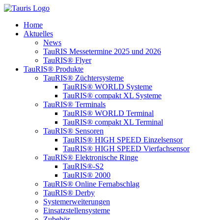
Inhalt
springen
Home
Aktuelles
News
TauRIS Messetermine 2025 und 2026
TauRIS® Flyer
TauRIS® Produkte
TauRIS® Züchtersysteme
TauRIS® WORLD Systeme
TauRIS® compakt XL Systeme
TauRIS® Terminals
TauRIS® WORLD Terminal
TauRIS® compakt XL Terminal
TauRIS® Sensoren
TauRIS® HIGH SPEED Einzelsensor
TauRIS® HIGH SPEED Vierfachsensor
TauRIS® Elektronische Ringe
TauRIS®-S2
TauRIS® 2000
TauRIS® Online Fernabschlag
TauRIS® Derby
Systemerweiterungen
Einsatzstellensysteme
Zubehör