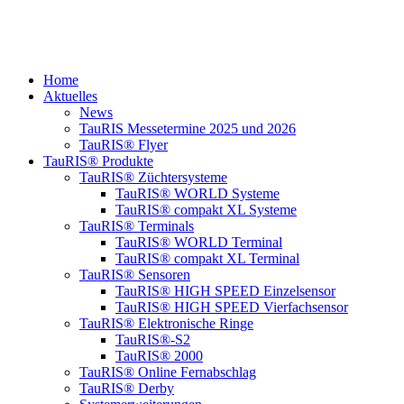
Home
Aktuelles
News
TauRIS Messetermine 2025 und 2026
TauRIS® Flyer
TauRIS® Produkte
TauRIS® Züchtersysteme
TauRIS® WORLD Systeme
TauRIS® compakt XL Systeme
TauRIS® Terminals
TauRIS® WORLD Terminal
TauRIS® compakt XL Terminal
TauRIS® Sensoren
TauRIS® HIGH SPEED Einzelsensor
TauRIS® HIGH SPEED Vierfachsensor
TauRIS® Elektronische Ringe
TauRIS®-S2
TauRIS® 2000
TauRIS® Online Fernabschlag
TauRIS® Derby