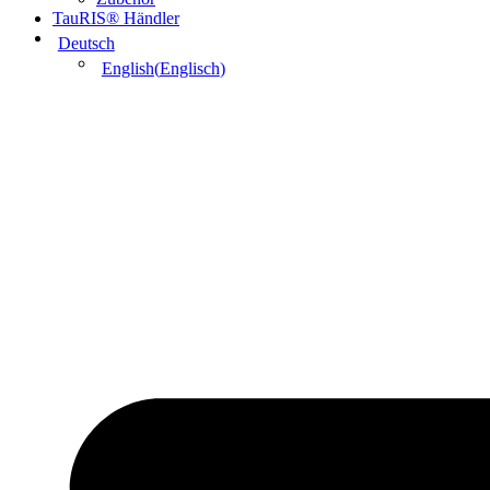
TauRIS® Händler
Deutsch
English
(
Englisch
)